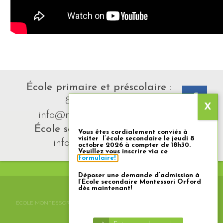
École primaire et préscolaire :
819 769-0963
•
info@montessorimagog.org
École secondaire :
819 742-0212
•
Vous êtes cordialement conviés à
visiter l’école secondaire le jeudi 8
info@montessoriorford.org
octobre 2026 à compter de 18h30.
Veuillez vous inscrire via ce
formulaire!
Déposer une demande d’admission à
l’École secondaire Montessori Orford
dès maintenant!
ÉCOLE MONTESSORI EST DÉTENTEUR D’UN PERMIS D’ENSEIGNEMENT -
RU.2838194